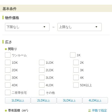
基本条件
物件価格
～
広さ
間取り
ワンルーム
1K
1DK
1LDK
2K
2DK
2LDK
3K
3DK
3LDK
4K
4DK
4LDK
5DK以上
二世帯住宅
その他
1LDK
2LDK
3LDK
4LDK
以上
以上
以上
以上
専有面積
（m²）
坪数で指定