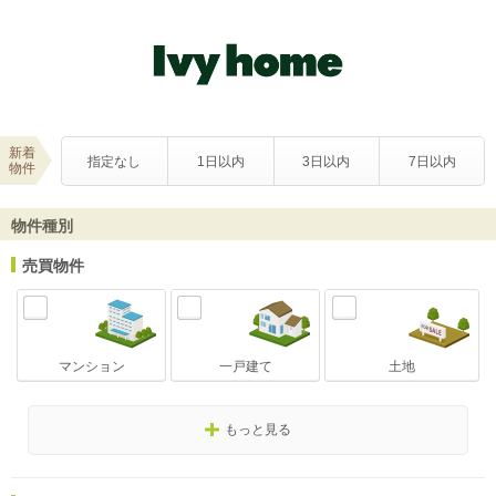
新着
指定なし
1日以内
3日以内
7日以内
物件
物件種別
売買物件
マンション
一戸建て
土地
もっと見る