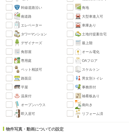
幹線道路沿い
角地
南道路
大型車進入可
エレベーター
車庫あり
タワーマンション
土地付提案住宅
デザイナーズ
最上階
角部屋
オール電化
専用庭
OAフロア
ペット相談可
スケルトン
路面店
男女別トイレ
平屋
事務所付
温泉付
袖看板あり
オープンハウス
南向き
即入居可
リフォーム済
物件写真・動画についての設定