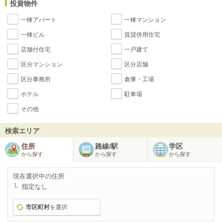
投資物件
一棟アパート
一棟マンション
一棟ビル
賃貸併用住宅
店舗付住宅
一戸建て
区分マンション
区分店舗
区分事務所
倉庫・工場
ホテル
駐車場
その他
検索エリア
住所
路線/駅
学区
から探す
から探す
から探す
現在選択中の住所
指定なし
市区町村
を選択