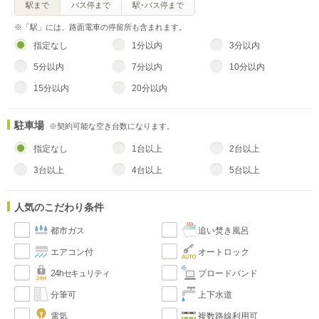
駅まで
バス停まで
駅･バス停まで
※「駅」には、路面電車の停留所も含まれます。
指定なし
1分以内
3分以内
5分以内
7分以内
10分以内
15分以内
20分以内
駐車場
※契約可能な空き台数になります。
指定なし
1台以上
2台以上
3台以上
4台以上
5台以上
人気のこだわり条件
都市ガス
追い焚き風呂
エアコン付
オートロック
24hセキュリティ
ブロードバンド
分筆可
上下水道
電気
複数路線利用可